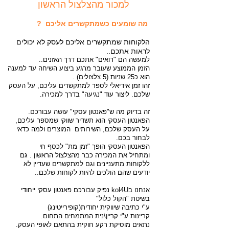
למכור מהצלצול הראשון
מה שומעים כשמתקשרים אליכם ?
הלקוחות שמתקשרים אליכם לעסק לא יכולים
לראות אתכם..
למעשה הם "רואים" אתכם דרך האזנים..
הזמן הממוצע שעובר מרגע ביצוע השיחה עד למענה
הוא כ25 שניות (5 צלצולים) .
זהו זמן אידיאלי לספר למתקשרים עליכם, על העסק
שלכם. ליצור עוד "נגיעה" בדרך למכירה.
זה בדיוק מה ש"פאנטון עסקי" עושה עבורכם.
הפאנטון העסקי הוא תשדיר שווקי שמספר עליכם,
על העסק שלכם, השירותים המוצרים ולמה כדאי
לבחור בכם.
הפאנטון העסקי הופך "זמן מת" לכסף חי
ומתחיל את המכירה כבר מהצלצול הראשון . גם
ללקוחות מתעניינים וגם למתקשרים שעדיין לא
יודעים שהם הולכים להיות לקוחות שלכם..
אנחנו בkol4U נפיק עבורכם פאנטון עסקי ייחודי
בשיטת "הקול כלול"
ע"י כתיבה שיווקית יחודית(קופירייטינג)
קריינות ע"י קריין\נית המתמחים התחום.
נתאים מוסיקת רקע חוקית בהתאם לאופי העסק.