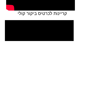
קריינות לכרטיס ביקור קולי
פסקול לסרטון מכירה(כולל מוסיקה
אפקטים קריינות ושילוב הקול
בסרטון)